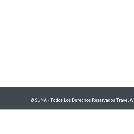
Navegación
de
entradas
© SUMA - Todos Los Derechos Reservados
Travel W