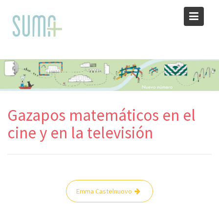
Skip
to
content
Gazapos matemáticos en el
cine y en la televisión
Navegación
Emma Castelnuovo
de
entradas