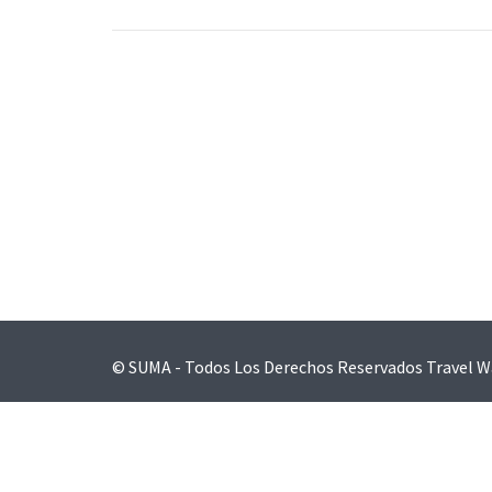
Navegación
de
entradas
© SUMA - Todos Los Derechos Reservados
Travel W