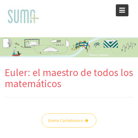
Skip
to
content
Euler: el maestro de todos los
matemáticos
Navegación
Emma Castelnuovo
de
entradas