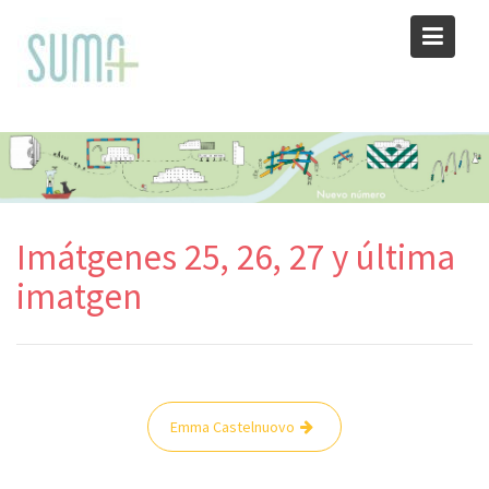
Skip
to
content
Imátgenes 25, 26, 27 y última
imatgen
Navegación
Emma Castelnuovo
de
entradas