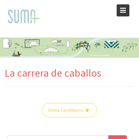
Skip
to
content
La carrera de caballos
Navegación
Emma Castelnuovo
de
entradas