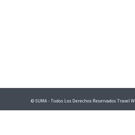
Navegación
de
entradas
© SUMA - Todos Los Derechos Reservados
Travel W