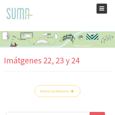
Skip
to
content
Imátgenes 22, 23 y 24
Navegación
Emma Castelnuovo
de
entradas