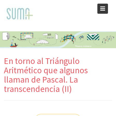
Skip
to
content
En torno al Triángulo
Aritmético que algunos
llaman de Pascal. La
transcendencia (II)