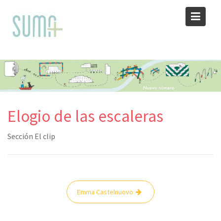
Skip
to
content
Elogio de las escaleras
Sección El clip
Navegación
Emma Castelnuovo
de
entradas