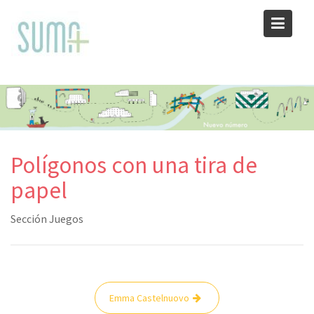
Skip
to
content
Polígonos con una tira de
papel
Sección Juegos
Navegación
Emma Castelnuovo
de