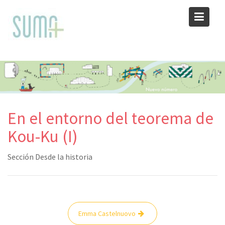
Skip
to
content
En el entorno del teorema de
Kou-Ku (I)
Sección Desde la historia
Navegación
Emma Castelnuovo
de