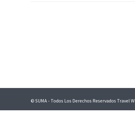
Navegación
de
entradas
© SUMA - Todos Los Derechos Reservados
Travel W