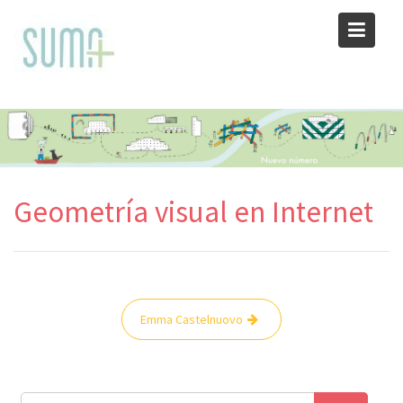
Skip
to
content
Geometría visual en Internet
Navegación
Emma Castelnuovo
de
entradas