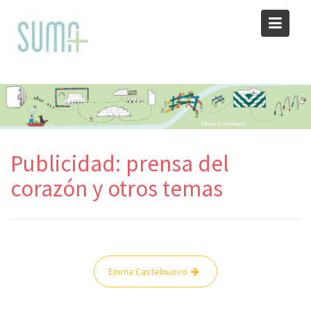
Skip
to
content
Publicidad: prensa del
corazón y otros temas
Navegación
Emma Castelnuovo
de
entradas