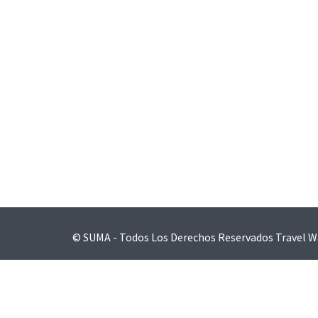
Navegación
de
entradas
© SUMA - Todos Los Derechos Reservados
Travel W