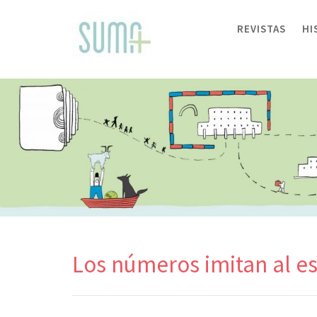
Skip
to
REVISTAS
HI
content
Los números imitan al e