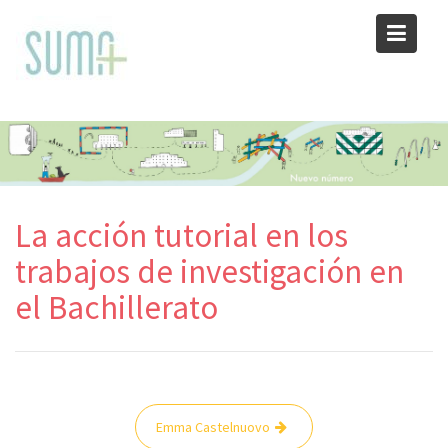
Skip
to
content
La acción tutorial en los
trabajos de investigación en
el Bachillerato
Navegación
Emma Castelnuovo
de