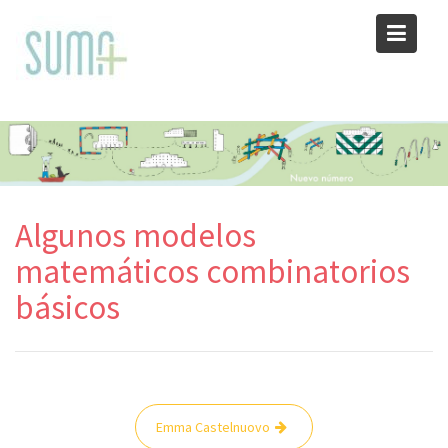
Skip
to
content
Algunos modelos
matemáticos combinatorios
básicos
Navegación
Emma Castelnuovo
de