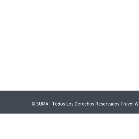
Navegación
de
entradas
© SUMA - Todos Los Derechos Reservados
Travel W