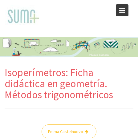
Skip
to
content
Isoperímetros: Ficha
didáctica en geometría.
Métodos trigonométricos
Navegación
Emma Castelnuovo
de