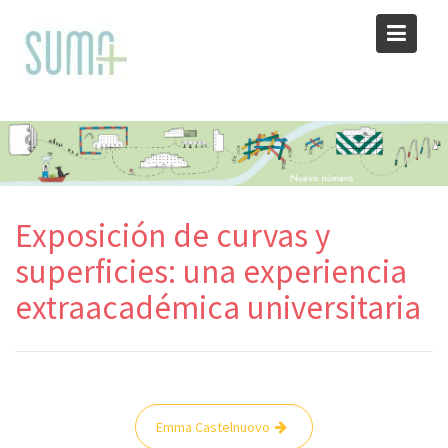
Skip
to
content
Exposición de curvas y
superficies: una experiencia
extraacadémica universitaria
Navegación
Emma Castelnuovo
de