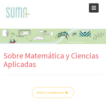
Skip
to
content
Sobre Matemática y Ciencias
Aplicadas
Navegación
Emma Castelnuovo
de
entradas