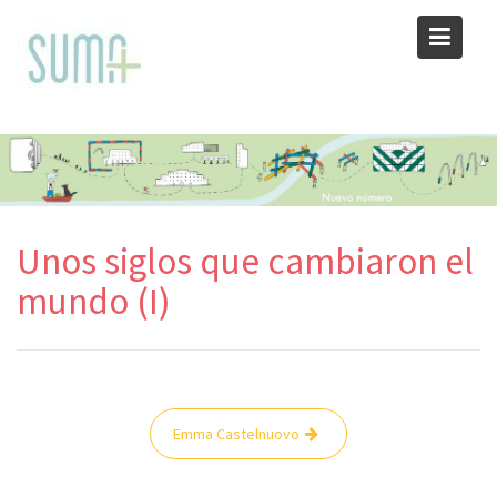
Skip
to
content
Unos siglos que cambiaron el
mundo (I)
Navegación
Emma Castelnuovo
de
entradas