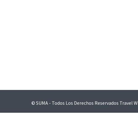
Navegación
de
entradas
© SUMA - Todos Los Derechos Reservados
Travel W