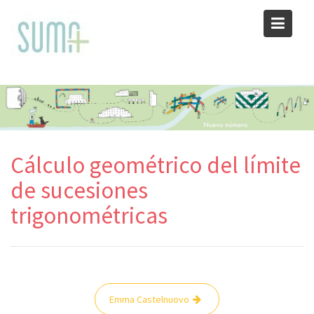
Skip
to
content
Cálculo geométrico del límite
de sucesiones
trigonométricas
Navegación
Emma Castelnuovo
de