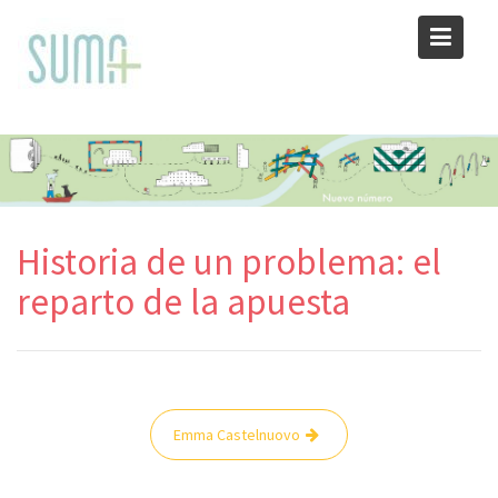
Skip
to
content
Historia de un problema: el
reparto de la apuesta
Navegación
Emma Castelnuovo
de
entradas