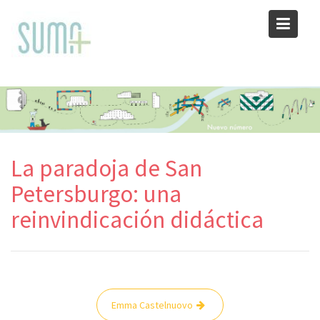
Skip
to
content
La paradoja de San
Petersburgo: una
reinvindicación didáctica
Navegación
Emma Castelnuovo
de