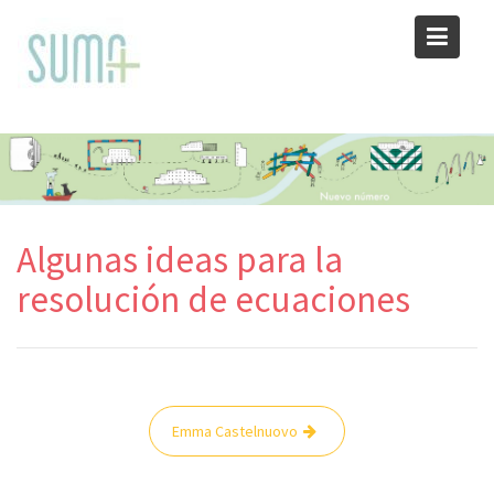
Skip
to
content
Algunas ideas para la
resolución de ecuaciones
Navegación
Emma Castelnuovo
de
entradas