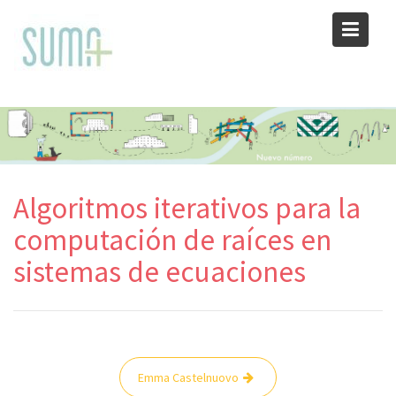
Skip
to
content
Algoritmos iterativos para la
computación de raíces en
sistemas de ecuaciones
Navegación
Emma Castelnuovo
de