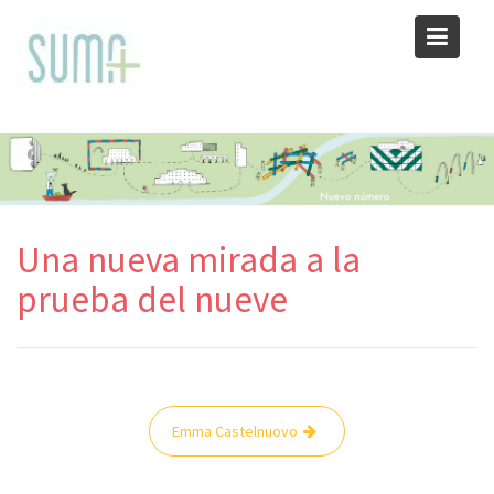
Skip
to
content
Una nueva mirada a la
prueba del nueve
Navegación
Emma Castelnuovo
de
entradas