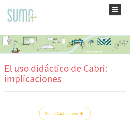
Skip
to
content
El uso didáctico de Cabri:
implicaciones
Navegación
Emma Castelnuovo
de
entradas