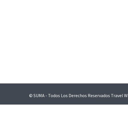
Navegación
de
entradas
© SUMA - Todos Los Derechos Reservados
Travel W