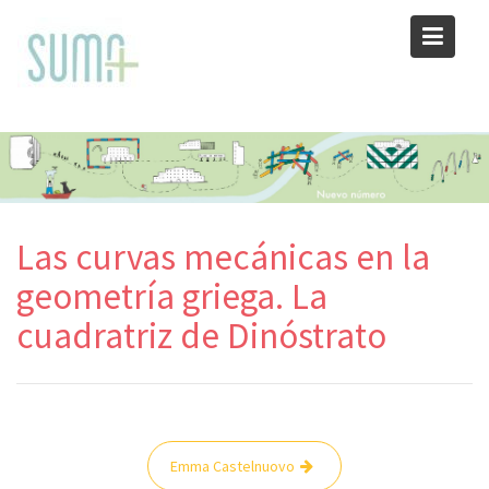
Skip
to
content
Las curvas mecánicas en la
geometría griega. La
cuadratriz de Dinóstrato
Navegación
Emma Castelnuovo
de