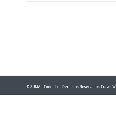
Navegación
de
entradas
© SUMA - Todos Los Derechos Reservados
Travel W