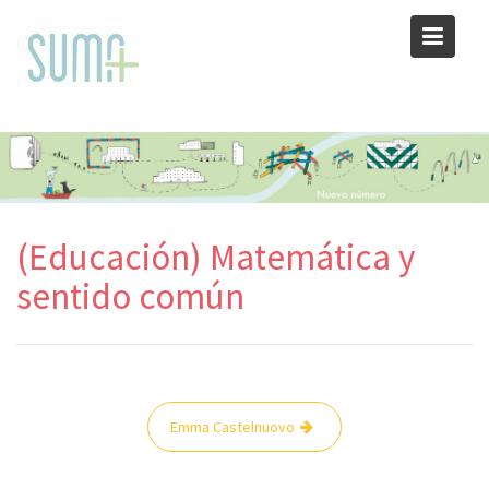
Skip
to
content
(Educación) Matemática y
sentido común
Navegación
Emma Castelnuovo
de
entradas