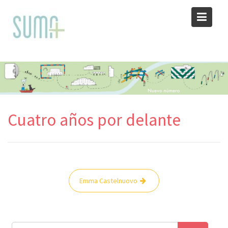
Skip
to
content
Cuatro años por delante
Navegación
Emma Castelnuovo
de
entradas