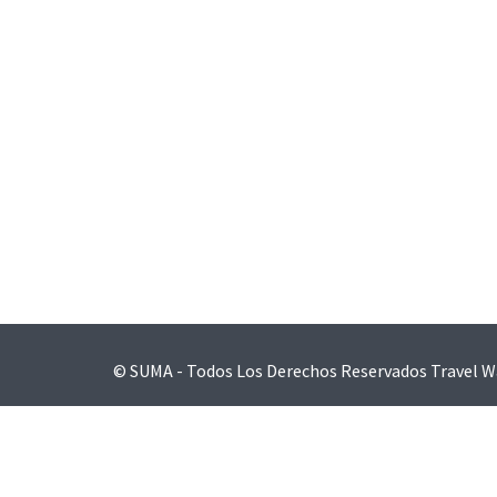
Navegación
de
entradas
© SUMA - Todos Los Derechos Reservados
Travel W