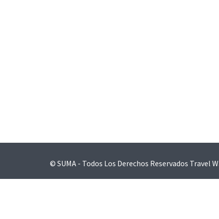
Navegación
de
entradas
© SUMA - Todos Los Derechos Reservados
Travel W