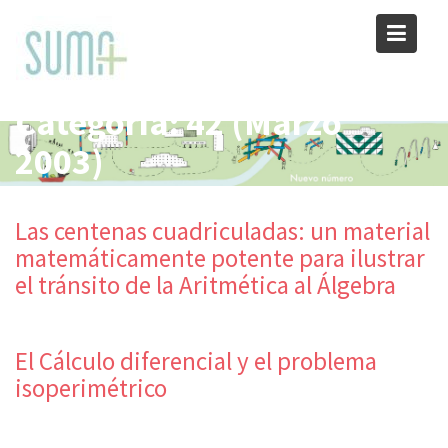
Skip
to
content
Categoría:
42 (Marzo
2003)
Las centenas cuadriculadas: un material
matemáticamente potente para ilustrar
el tránsito de la Aritmética al Álgebra
El Cálculo diferencial y el problema
isoperimétrico