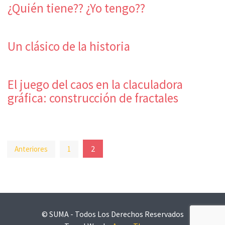
¿Quién tiene?? ¿Yo tengo??
Un clásico de la historia
El juego del caos en la claculadora
gráfica: construcción de fractales
Paginación
2
Anteriores
1
de
entradas
© SUMA - Todos Los Derechos Reservados