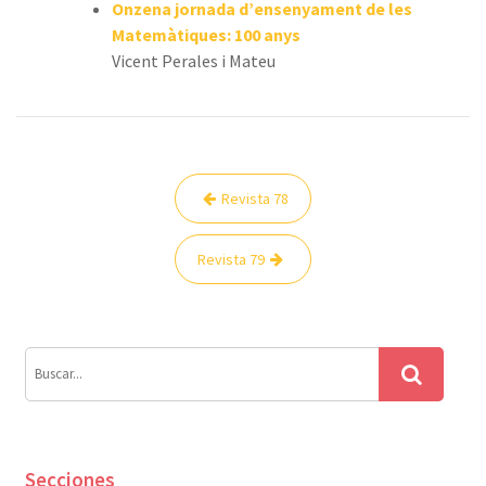
Onzena jornada d’ensenyament de les
Matemàtiques: 100 anys
Vicent Perales i Mateu
Navegación
Revista 78
de
entradas
Revista 79
Secciones