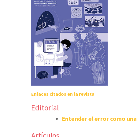
Enlaces citados en la revista
Editorial
Entender el error como una
Artículos