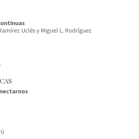
continuas
Ramírez Uclés y Miguel L. Rodríguez
o
ICAS
onectarnos
n)