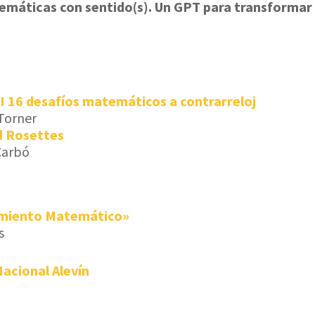
atemáticas con sentido(s). Un GPT para transformar
!
16 desafíos matemáticos a contrarreloj
 Torner
d Rosettes
Carbó
amiento Matemático»
s
acional Alevín