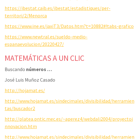
https://ibestat.caib.es/ibestat/estadistiques/per-
territori/2/Menorca
https://www.ine.es/jaxiT3/Datos.htm?t=10882#!tabs-grafico
https://www.newtral.es/sueldo-medio-
espanaevolucion/20220427/
MATEMÁTICAS A UN CLIC
Buscando
números …
José Luis Muñoz Casado
http://hojamat.es/
http://www.hojamat.es/sindecimales/divisibilidad/herramien
tas/buscador2
http://platea.pntic.mec.es/~aperez4/webdali2004/proyectoi
nnovacion.htm
http://www.hojamat.es/sindecimales/divisibilidad/herramien