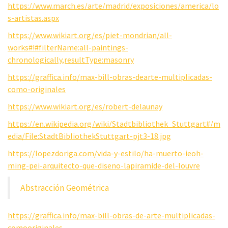
https://www.march.es/arte/madrid/exposiciones/america/lo
s-artistas.aspx
https://www.wikiart.org/es/piet-mondrian/all-
works#!#filterName:all-paintings-
chronologically,resultType:masonry
https://graffica.info/max-bill-obras-dearte-multiplicadas-
como-originales
https://www.wikiart.org/es/robert-delaunay
https://en.wikipedia.org/wiki/Stadtbibliothek_Stuttgart#/m
edia/File:StadtBibliothekStuttgart-pjt3-18.jpg
https://lopezdoriga.com/vida-y-estilo/ha-muerto-ieoh-
ming-pei-arquitecto-que-diseno-lapiramide-del-louvre
Abstracción Geométrica
https://graffica.info/max-bill-obras-de-arte-multiplicadas-
comooriginales