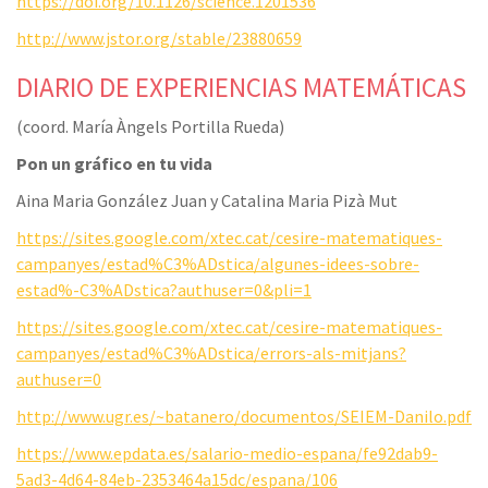
https://doi.org/10.1126/science.1201536
http://www.jstor.org/stable/23880659
DIARIO DE EXPERIENCIAS MATEMÁTICAS
(coord. María Àngels Portilla Rueda)
Pon un gráfico en tu vida
Aina Maria González Juan y Catalina Maria Pizà Mut
https://sites.google.com/xtec.cat/cesire-matematiques-
campanyes/estad%C3%ADstica/algunes-idees-sobre-
estad%-C3%ADstica?authuser=0&pli=1
https://sites.google.com/xtec.cat/cesire-matematiques-
campanyes/estad%C3%ADstica/errors-als-mitjans?
authuser=0
http://www.ugr.es/~batanero/documentos/SEIEM-Danilo.pdf
https://www.epdata.es/salario-medio-espana/fe92dab9-
5ad3-4d64-84eb-2353464a15dc/espana/106