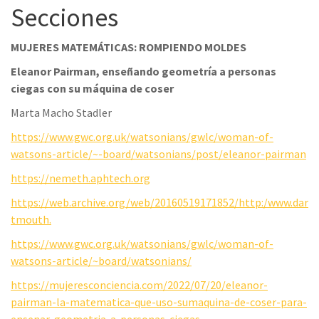
Secciones
MUJERES MATEMÁTICAS: ROMPIENDO MOLDES
Eleanor Pairman, enseñando geometría a personas
ciegas con su máquina de coser
Marta Macho Stadler
https://www.gwc.org.uk/watsonians/gwlc/woman-of-
watsons-article/~-board/watsonians/post/eleanor-pairman
https://nemeth.aphtech.org
https://web.archive.org/web/20160519171852/http:/www.dar
tmouth.
https://www.gwc.org.uk/watsonians/gwlc/woman-of-
watsons-article/~board/watsonians/
https://mujeresconciencia.com/2022/07/20/eleanor-
pairman-la-matematica-que-uso-sumaquina-de-coser-para-
ensenar-geometria-a-personas-ciegas