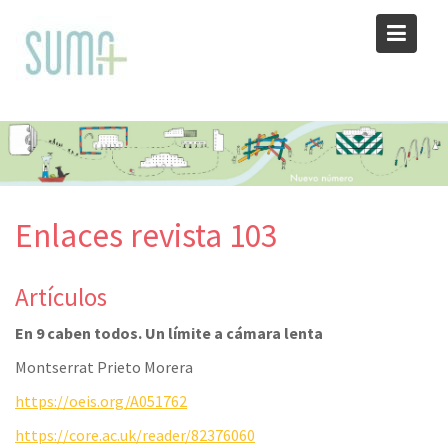
Skip
to
content
Enlaces revista 103
Artículos
En 9 caben todos. Un límite a cámara lenta
Montserrat Prieto Morera
https://oeis.org/A051762
https://core.ac.uk/reader/82376060