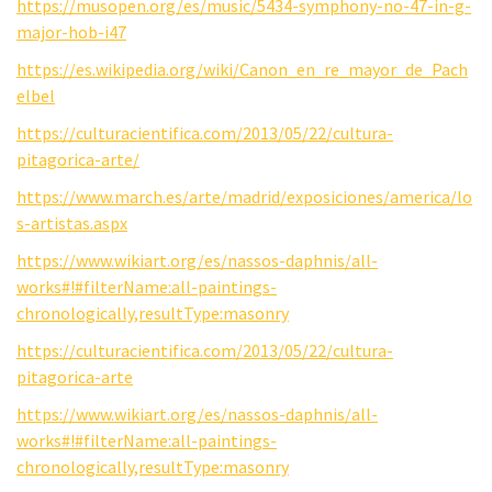
https://musopen.org/es/music/5434-symphony-no-47-in-g-
major-hob-i47
https://es.wikipedia.org/wiki/Canon_en_re_mayor_de_Pach
elbel
https://culturacientifica.com/2013/05/22/cultura-
pitagorica-arte/
https://www.march.es/arte/madrid/exposiciones/america/lo
s-artistas.aspx
https://www.wikiart.org/es/nassos-daphnis/all-
works#!#filterName:all-paintings-
chronologically,resultType:masonry
https://culturacientifica.com/2013/05/22/cultura-
pitagorica-arte
https://www.wikiart.org/es/nassos-daphnis/all-
works#!#filterName:all-paintings-
chronologically,resultType:masonry