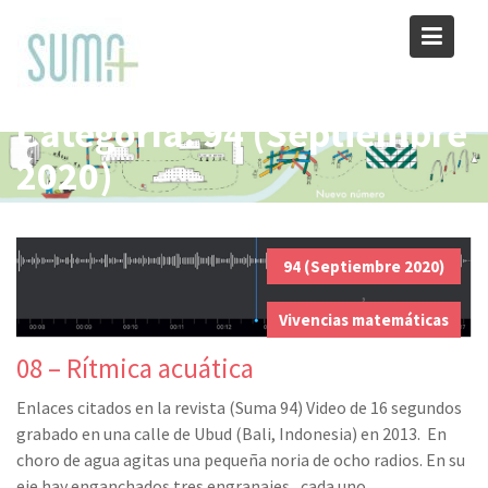
Skip
to
content
Categoría:
94 (Septiembre
2020)
94 (Septiembre 2020)
,
Vivencias matemáticas
08 – Rítmica acuática
Enlaces citados en la revista (Suma 94) Video de 16 segundos
grabado en una calle de Ubud (Bali, Indonesia) en 2013. En
choro de agua agitas una pequeña noria de ocho radios. En su
eje hay enganchados tres engranajes , cada uno