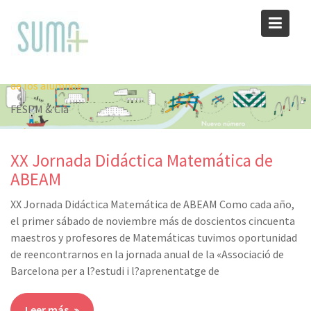
Skip
Artículos
to
content
Secciones
Vale la pena: Usar las soluciones
de los alumnos
FESPM & Cía
Crónica del VIII CIBEM
XX Jornada Didáctica Matemática de
Semblanza de Olimpia Figueras Mourut de Montppellier
ABEAM
V Jornadas de la enseñanza de las Matemáticas en Navarra
XX Jornada Didáctica Matemática de ABEAM
XX Jornada Didáctica Matemática de ABEAM Como cada año,
el primer sábado de noviembre más de doscientos cincuenta
maestros y profesores de Matemáticas tuvimos oportunidad
de reencontrarnos en la jornada anual de la «Associació de
Barcelona per a l?estudi i l?aprenentatge de
Leer más