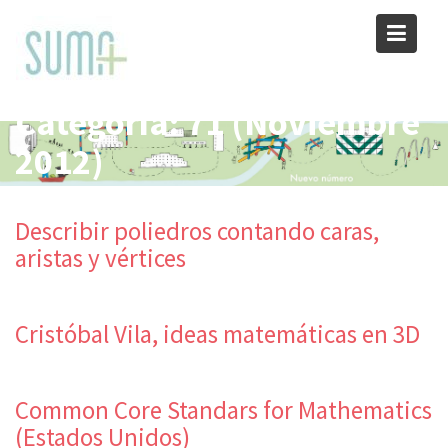
Skip
to
content
Categoría:
71 (Noviembre
2012)
Describir poliedros contando caras,
aristas y vértices
Cristóbal Vila, ideas matemáticas en 3D
Common Core Standars for Mathematics
(Estados Unidos)