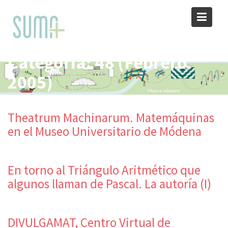
Skip
to
content
Categoría:
48 (Febrero
2005)
Theatrum Machinarum. Matemáquinas
en el Museo Universitario de Módena
En torno al Triángulo Aritmético que
algunos llaman de Pascal. La autoría (I)
DIVULGAMAT, Centro Virtual de