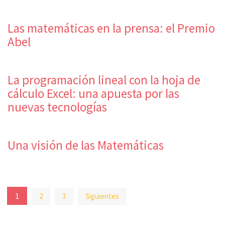
Las matemáticas en la prensa: el Premio
Abel
La programación lineal con la hoja de
cálculo Excel: una apuesta por las
nuevas tecnologías
Una visión de las Matemáticas
Paginación
1
2
3
Siguientes
de
entradas