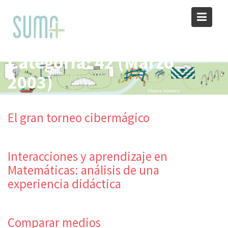
Skip
to
content
Categoría:
42 (Marzo
2003)
El gran torneo cibermágico
Interacciones y aprendizaje en
Matemáticas: análisis de una
experiencia didáctica
Comparar medios