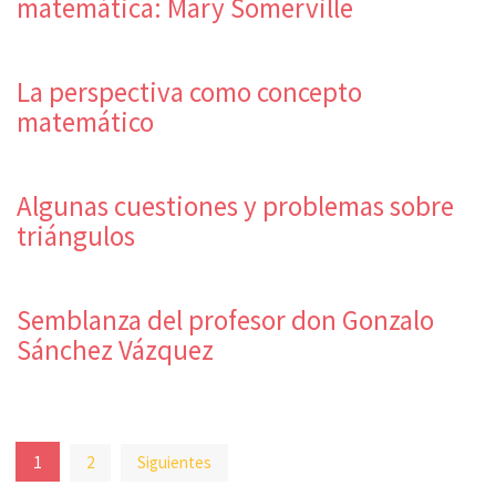
matemática: Mary Somerville
La perspectiva como concepto
matemático
Algunas cuestiones y problemas sobre
triángulos
Semblanza del profesor don Gonzalo
Sánchez Vázquez
Paginación
1
2
Siguientes
de