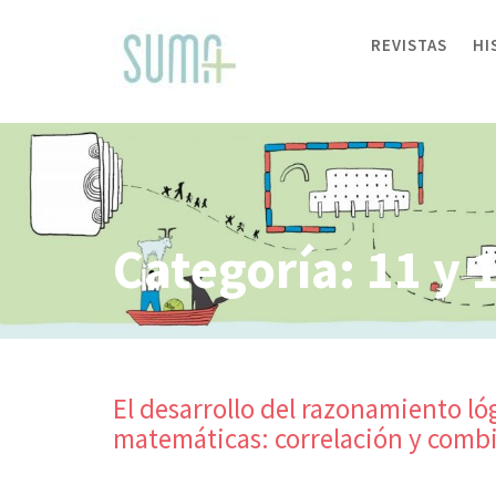
Skip
to
REVISTAS
HI
content
Categoría:
11 y 
El desarrollo del razonamiento ló
matemáticas: correlación y comb