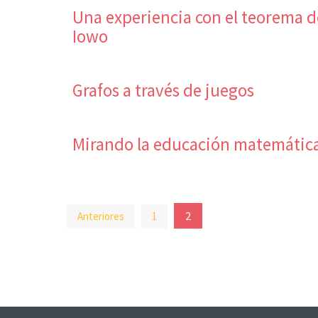
Una experiencia con el teorema d
Iowo
Grafos a través de juegos
Mirando la educación matemátic
Paginación
2
Anteriores
1
de
entradas